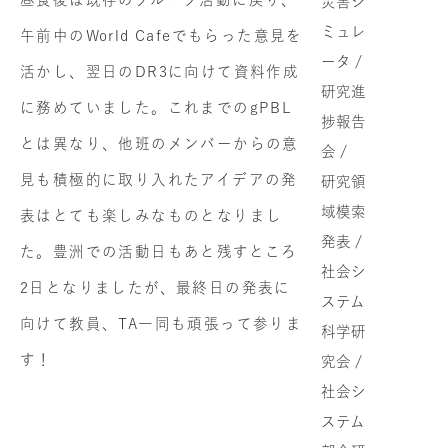
災害シ
ミュレ
午前中のWorld Cafeでもらった意見を
ータ /
活かし、翌日のDR3に向けて資料作成
研究進
に務めていました。これまでのgPBL
捗報告
とは異なり、他班のメンバーからの意
会 /
見も積極的に取り入れたアイデアの発
研究領
域模索
表はとても楽しみなものとなりまし
発表 /
た。豊洲での活動日もあと残すところ
社会シ
2日となりましたが、最終日の発表に
ステム
向けて教員、TA一同も頑張って参りま
科学研
す！
究会 /
社会シ
ステム