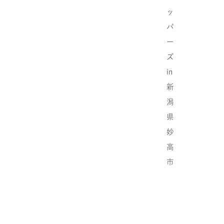
ッ
パ
ー
ズ
in
新
潟
県
妙
高
市