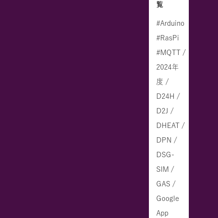
覧
#Arduino
#RasPi
#MQTT /
2024年
度 /
D24H /
D2J /
DHEAT /
DPN /
DSG-
SIM /
GAS /
Google
App