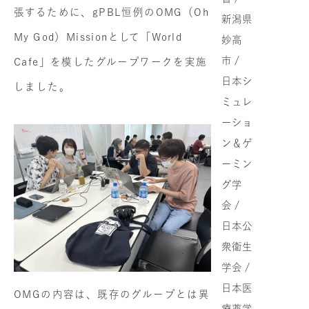
張するために、gPBL恒例のOMG（Oh
新潟県
My God）Missionとして「World
妙高
市 /
Cafe」を模したグループワークを実施
日本シ
しました。
ミュレ
ーショ
ン＆ゲ
ーミン
グ学
会 /
日本公
衆衛生
学会 /
日本医
OMGの内容は、既存のグループとは異
療薬学