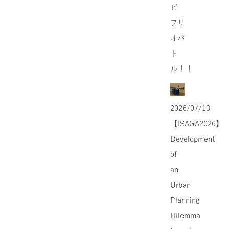
ビ
ブリ
オバ
ト
ル！！
2026/07/13
【ISAGA2026】
Development
of
an
Urban
Planning
Dilemma