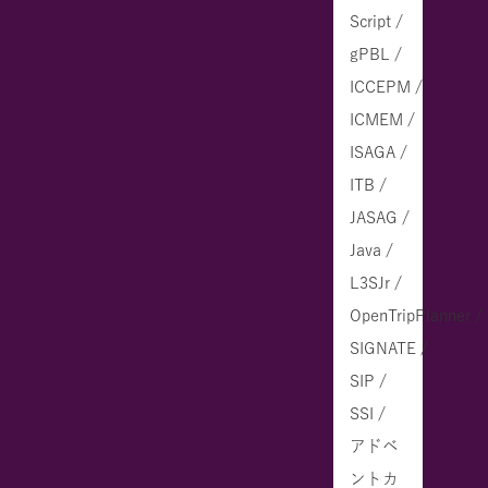
Script /
gPBL /
ICCEPM /
ICMEM /
ISAGA /
ITB /
JASAG /
Java /
L3SJr /
OpenTripPlanner /
SIGNATE /
SIP /
SSI /
アドベ
ントカ