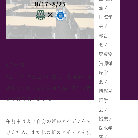
流 /
国際学
会 /
報告
会 /
廃棄物
資源循
8月22日
環学
3回目のDRを翌日に控え、各班焦りを
会 /
感じながらも活気に満ち溢れている様
情報処
子が見て取れました。
理学
会 /
授業 /
午前中はより自身の班のアイデアを広
探求学
げるため、また他の班のアイデアを拡
習 /