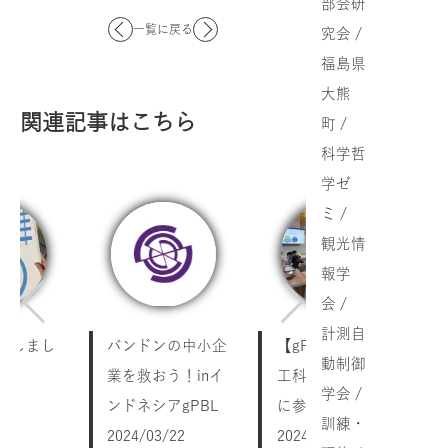
部会研
一覧に戻る
究会 /
福島県
大熊
関連記事はこちら
町 /
科学哲
学ゼ
ミ /
観光情
報学
会 /
計測自
参加しまし
バンドンの中小企
【gPBL】バンドン
動制御
業を救おう！inイ
工科大学とのgPBL
学会 /
/11
ンドネシアgPBL
に参加しました
訓練・
2024/03/22
2024/03/22