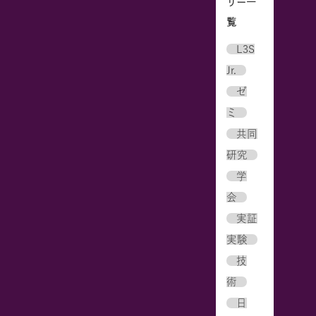
リー一
覧
L3S
Jr.
ゼ
ミ
共同
研究
学
会
実証
実験
技
術
日