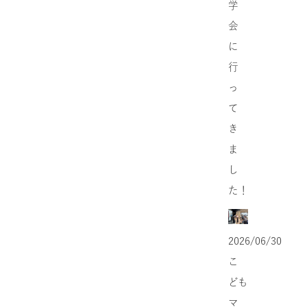
学
会
に
行
っ
て
き
ま
し
た！
2026/06/30
こ
ども
マ