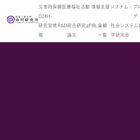
災害時保健医療福祉活動 情報支援システム -
ブ
D24H-
グ
研究室情
R&D
総合研究
gPBL
業績
社会システム
報
論文
一覧
学研究会