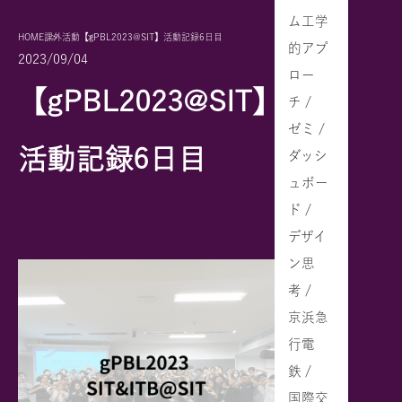
ム工学
HOME
課外活動
【gPBL2023@SIT】活動記録6日目
的アプ
2023/09/04
ロー
【gPBL2023@SIT】
チ /
ゼミ /
活動記録6日目
ダッシ
ュボー
ド /
デザイ
ン思
考 /
京浜急
行電
鉄 /
国際交