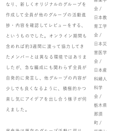
なり、新しくオリジナルのグループを
会 /
作成して全員が他のグループの活動進
日本教
捗・内容を確認してレビューをする、
育工学
会 /
というものでした。オンライン期間も
日本災
含めれば約3週間に渡って協力してき
害医学
たメンバーとは異なる環境ではありま
会 /
したが、急な編成にも関わらず全員が
日本産
自発的に発言し、他グループの内容が
科婦人
科学
少しでも良くなるように、積極的かつ
会 /
楽し気にアイデアを出し合う様子が伺
栃木県
えました。
那須
町 /
昼食後は既存のグループ活動に戻り、