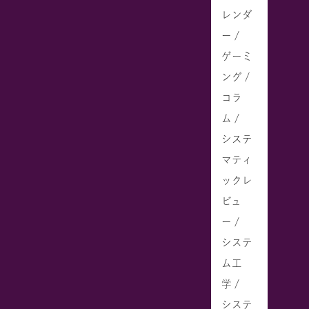
レンダ
ー /
ゲーミ
ング /
コラ
ム /
システ
マティ
ックレ
ビュ
ー /
システ
ム工
学 /
システ