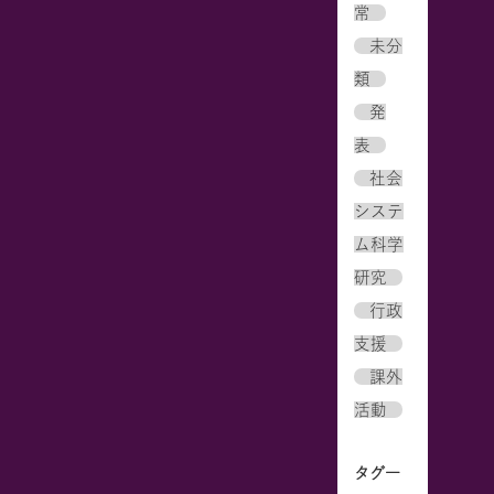
常
未分
類
発
表
社会
システ
ム科学
研究
行政
支援
課外
活動
タグ一