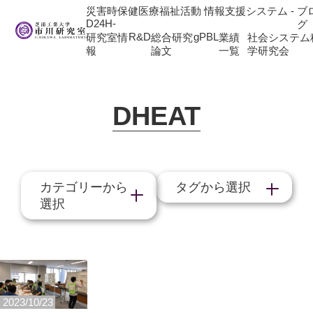
災害時保健医療福祉活動 情報支援システム -
ブ
D24H-
グ
R&D
gPBL
研究室情
総合研究
業績
社会システム
報
論文
一覧
学研究会
DHEAT
カテゴリーから
タグから選択
選択
2023/10/23