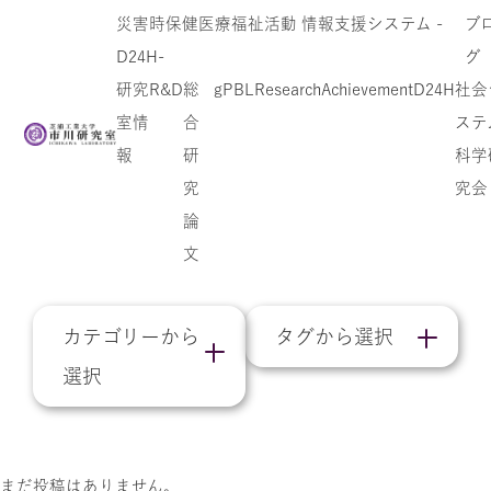
災害時保健医療福祉活動 情報支援システム -
ブ
D24H-
グ
研究
R&D
総
gPBL
Research
Achievement
D24H
社会
室情
合
ステ
報
研
科学
課題解決方法
究
究会
論
文
カテゴリーから
タグから選択
選択
まだ投稿はありません。