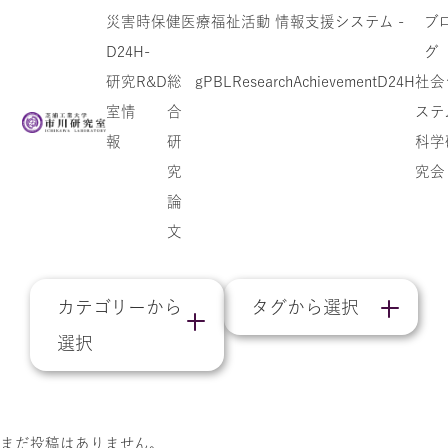
災害時保健医療福祉活動 情報支援システム -
ブ
D24H-
グ
研究
R&D
総
gPBL
Research
Achievement
D24H
社会
室情
合
ステ
報
研
科学
ゼミ
究
究会
論
文
カテゴリーから
タグから選択
選択
まだ投稿はありません。