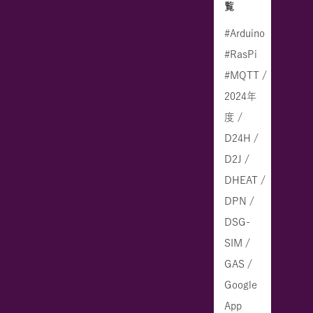
覧
#Arduino
#RasPi
#MQTT /
2024年
度 /
D24H /
D2J /
DHEAT /
DPN /
DSG-
SIM /
GAS /
Google
App