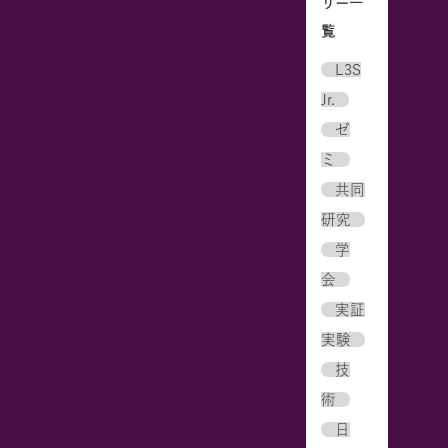
リー一
覧
L3S
Jr.
ゼ
ミ
共同
研究
学
会
実証
実験
技
術
日