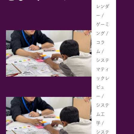
レンダ
ー /
ゲーミ
ング /
コラ
ム /
システ
マティ
ックレ
ビュ
ー /
システ
ム工
学 /
システ