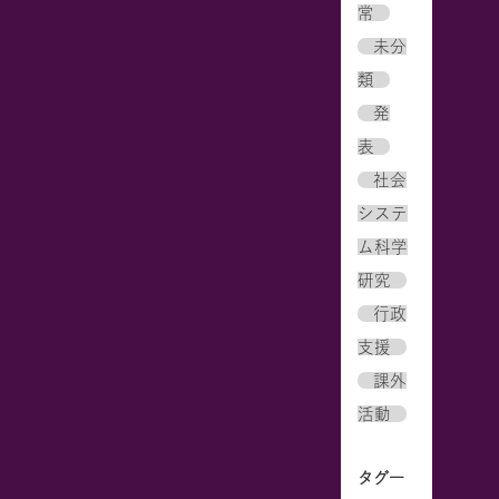
常
未分
類
発
表
社会
システ
ム科学
研究
行政
支援
課外
活動
タグ一