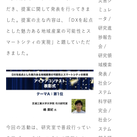
災害シ
だき、提案に関して発表を行ってきま
ミュレ
ータ /
した。提案の主な内容は、「DXを起点
研究進
とした魅力ある地域産業の可能性とス
捗報告
マートシティの実現」と題していただ
会 /
きました。
研究領
域模索
発表 /
社会シ
ステム
科学研
究会 /
社会シ
今回の活動は、研究室で普段行ってい
ステム