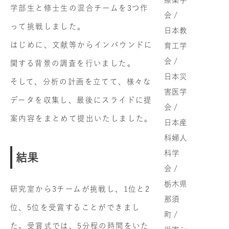
学部生と修士生の混合チームを3つ作
会 /
って挑戦しました。
日本教
はじめに、文献等からインバウンドに
育工学
会 /
関する背景の調査を行いました。
日本災
そして、分析の計画を立てて、様々な
害医学
データを収集し、最後にスライドに提
会 /
案内容をまとめて提出いたしました。
日本産
科婦人
科学
結果
会 /
栃木県
研究室から3チームが挑戦し、1位と2
那須
位、5位を受賞することができまし
町 /
た。受賞式では、5分程の時間をいた