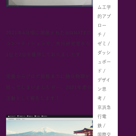
ム工学
的アプ
ロー
2021年6月頃に開催されたSIGNATEの
チ /
ゼミ /
コンペティションで、市川研究室から
ダッシ
1位と2位を獲得しておりました🏅
ュボー
ド /
受賞からブログ投稿までに随分時間が
デザイ
経ってしまいましたが…、2021年度の
ン思
考 /
活動として報告します！
京浜急
行電
鉄 /
国際交