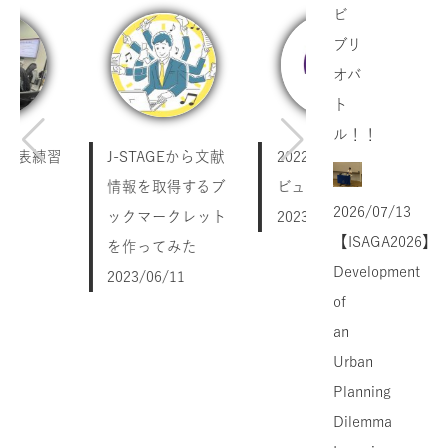
ビ
ブリ
オバ
ト
ル！！
 発表練習
J-STAGEから文献
2022 卒論・修論レ
情報を取得するブ
ビュー会について
2026/07/13
/04
ックマークレット
2023/02/10
【ISAGA2026】
を作ってみた
Development
2023/06/11
of
an
Urban
Planning
Dilemma