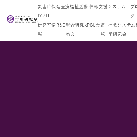
災害時保健医療福祉活動 情報支援システム -
ブ
D24H-
グ
研究室情
R&D
総合研究
gPBL
業績
社会システム
報
論文
一覧
学研究会