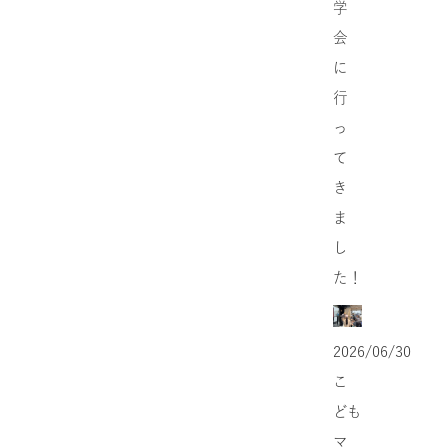
学
会
に
行
っ
て
き
ま
し
た！
2026/06/30
こ
ども
マ