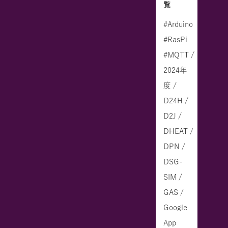
覧
#Arduino
#RasPi
#MQTT /
2024年
度 /
D24H /
D2J /
DHEAT /
DPN /
DSG-
SIM /
GAS /
Google
App