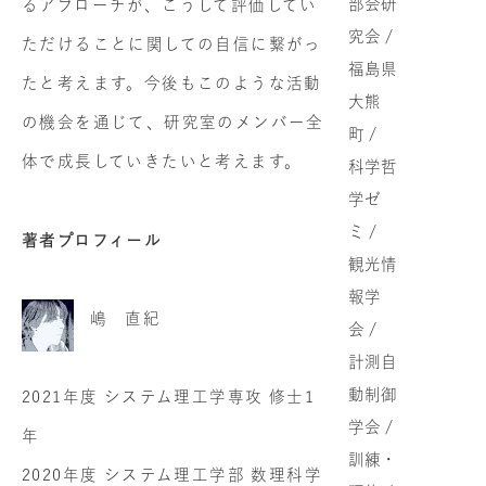
部会研
るアプローチが、こうして評価してい
究会 /
ただけることに関しての自信に繋がっ
福島県
たと考えます。今後もこのような活動
大熊
の機会を通じて、研究室のメンバー全
町 /
体で成長していきたいと考えます。
科学哲
学ゼ
ミ /
著者プロフィール
観光情
報学
嶋 直紀
会 /
計測自
動制御
2021年度 システム理工学専攻 修士1
学会 /
年
訓練・
2020年度 システム理工学部 数理科学