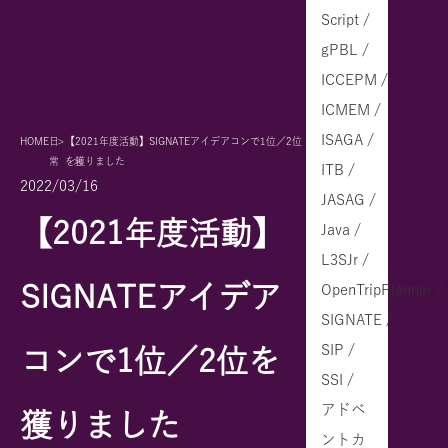
Script /
gPBL /
ICCEPM /
ICMEM /
ISAGA /
HOME
日
【2021年度活動】SIGNATEアイデアコンで1位／2位
常
を獲りました
ITB /
2022/03/16
JASAG /
【2021年度活動】
Java /
L3SJr /
SIGNATEアイデア
OpenTripPlanner /
SIGNATE /
SIP /
コンで1位／2位を
SSI /
アドベ
獲りました
ントカ