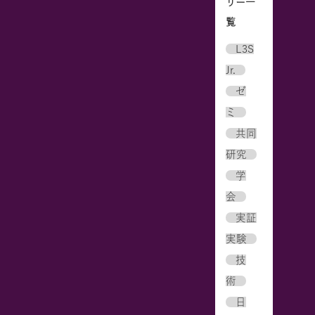
リー一
覧
L3S
Jr.
ゼ
ミ
共同
研究
学
会
実証
実験
技
術
日