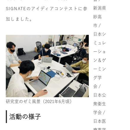
新潟県
SIGNATEのアイディアコンテストに参
妙高
加しました。
市 /
日本シ
ミュレ
ーショ
ン＆ゲ
ーミン
グ学
会 /
日本公
研究室のゼミ風景（2021年6月頃）
衆衛生
学会 /
活動の様子
日本医
療薬学