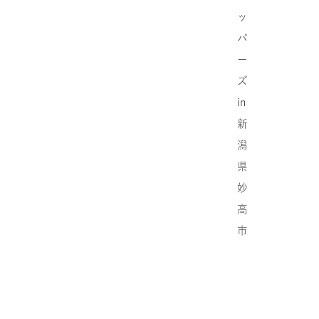
ッ
パ
ー
ズ
in
新
潟
県
妙
高
市