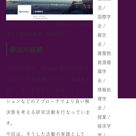
流 /
国際学
アイディアコンテスト：訪日外国人を分析
会 /
せよ！経済産業省 | SIGNATE
報告
会 /
参加の経緯
廃棄物
資源循
市川研究室は、SDGsの項目に対応す
環学
るような社会問題について、課題を見
会 /
情報処
出し、データサイエンスやシミュレー
理学
ションなどのアプローチでより良い解
会 /
決策を考える研究活動を行なっていま
授業 /
す。
探求学
今回は、そうした活動の実践として
習 /