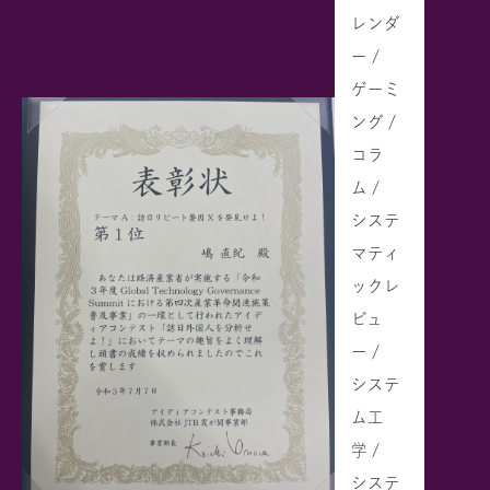
レンダ
ー /
ゲーミ
ング /
コラ
ム /
システ
マティ
ックレ
ビュ
ー /
システ
ム工
学 /
システ